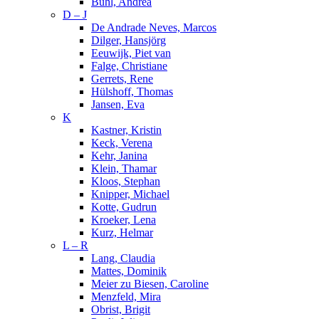
Buhl, Andrea
D – J
De Andrade Neves, Marcos
Dilger, Hansjörg
Eeuwijk, Piet van
Falge, Christiane
Gerrets, Rene
Hülshoff, Thomas
Jansen, Eva
K
Kastner, Kristin
Keck, Verena
Kehr, Janina
Klein, Thamar
Kloos, Stephan
Knipper, Michael
Kotte, Gudrun
Kroeker, Lena
Kurz, Helmar
L – R
Lang, Claudia
Mattes, Dominik
Meier zu Biesen, Caroline
Menzfeld, Mira
Obrist, Brigit