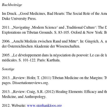
Buchbeiträge
Im Druck. „Good Medicines, Bad Hearts: The Social Role of the Amchi
Duke University Press.
2011. „Navigating ‚Modern Science‘ and ‚Traditional Culture‘: The 
Explorations on Tibetan Grounds. S. 83-105. Oxford & New York: 
2006. „Amchi Medizin zwischen Rand und Mitte“. In: Gingrich, A. un
der Österreichischen Akademie der Wissenschaften.
2005. „Le développement dans la négociation du pouvoir: Le cas de la 
médicales. S. 101-122. Paris: Karthala.
Sonstige
2013. „Review: Hofer, T. (2011) Tibetan Medicine on the Margins: Tw
pages. Dissertationreviews.org.
2013. „Review: Craig, S.R. (2012) Healing Elements: Efficacy and th
Medicine, and Anthropology.
2012. Webseite:
www.stephankloos.org