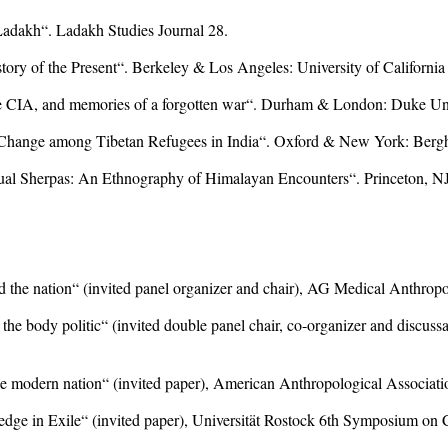
Ladakh“. Ladakh Studies Journal 28.
ry of the Present“. Berkeley & Los Angeles: University of California
he CIA, and memories of a forgotten war“. Durham & London: Duke Univ
al Change among Tibetan Refugees in India“. Oxford & New York: Berg
ual Sherpas: An Ethnography of Himalayan Encounters“. Princeton, NJ
d the nation“ (invited panel organizer and chair), AG Medical Anthrop
the body politic“ (invited double panel chair, co-organizer and discu
the modern nation“ (invited paper), American Anthropological Associat
edge in Exile“ (invited paper), Universität Rostock 6th Symposium on C