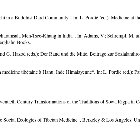
 in a Buddhist Dard Community“. In: L. Pordié (ed.): Medicine at the
Dharamsala Men-Tsee-Khang in India“. In: Adams, V.; Schrempf, M. und
Berghahn Books.
d G. Hazod (eds.): Der Rand und die Mitte. Beiträge zur Sozialanthr
medicine tibétaine à Hanu, Inde Himalayenne“. In: L. Pordié (ed.): Pans
entieth Century Transformations of the Traditions of Sowa Rigpa in C
e Social Ecologies of Tibetan Medicine“, Berkeley & Los Angeles: Unive