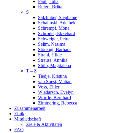
Pauli, Julia
Rutert, Britta
S
Salzhuber, Stephanie
Schalinski, Adelheid
Schrempf, Mona
Schröder, Ekkehard
Schweiger, Petra
Selim, Nasima
Stöckigt, Barbara
Strahl, Hilde
Strauss, Annika
Stülb, Magdalena
T – Z
Tiedje, Kristina
van Soest, Matian
Voss, Ehler
Wladarsch, Evelyn
Wörrle, Bernhard
Zimmering, Rebecca
Zusammenarbeit
Ethik
Mitgliedschaft
Ziele & Aktivitäten
FAQ