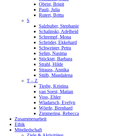
Obrist, Brigit
Pauli, Julia
Rutert, Britta
S
Salzhuber, Stephanie
Schalinski, Adelheid
Schrempf, Mona
Schröder, Ekkehard
Schweiger, Petra
Selim, Nasima
Stöckigt, Barbara
Strahl, Hilde
Strauss, Annika
Stülb, Magdalena
T – Z
Tiedje, Kristina
van Soest, Matian
Voss, Ehler
Wladarsch, Evelyn
Wörrle, Bernhard
Zimmering, Rebecca
Zusammenarbeit
Ethik
Mitgliedschaft
Ziele & Aktivitäten