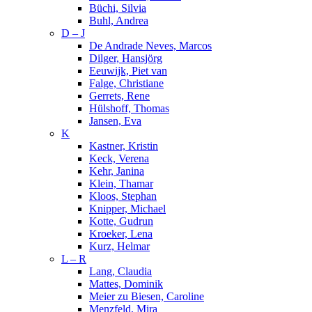
Büchi, Silvia
Buhl, Andrea
D – J
De Andrade Neves, Marcos
Dilger, Hansjörg
Eeuwijk, Piet van
Falge, Christiane
Gerrets, Rene
Hülshoff, Thomas
Jansen, Eva
K
Kastner, Kristin
Keck, Verena
Kehr, Janina
Klein, Thamar
Kloos, Stephan
Knipper, Michael
Kotte, Gudrun
Kroeker, Lena
Kurz, Helmar
L – R
Lang, Claudia
Mattes, Dominik
Meier zu Biesen, Caroline
Menzfeld, Mira