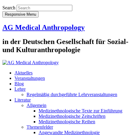
Search
Responsive Menu
AG Medical Anthropology
in der Deutschen Gesellschaft für Sozial-
und Kulturanthropologie
Aktuelles
Veranstaltungen
Blog
Lehre
Regelmäßig durchgeführte Lehrveranstaltungen
Literatur
Allgemein
Medizinethnologische Texte zur Einführung
Medizinethnologische Zeitschriften
Medizinethnologische Reihen
Themenfelder
Angewandte Medizinethnologie