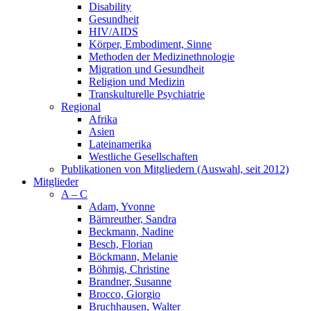
Disability
Gesundheit
HIV/AIDS
Körper, Embodiment, Sinne
Methoden der Medizinethnologie
Migration und Gesundheit
Religion und Medizin
Transkulturelle Psychiatrie
Regional
Afrika
Asien
Lateinamerika
Westliche Gesellschaften
Publikationen von Mitgliedern (Auswahl, seit 2012)
Mitglieder
A – C
Adam, Yvonne
Bärnreuther, Sandra
Beckmann, Nadine
Besch, Florian
Böckmann, Melanie
Böhmig, Christine
Brandner, Susanne
Brocco, Giorgio
Bruchhausen, Walter