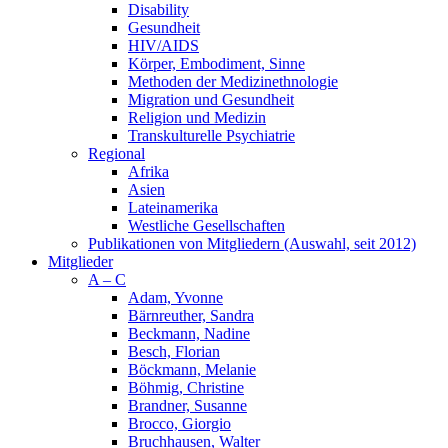
Disability
Gesundheit
HIV/AIDS
Körper, Embodiment, Sinne
Methoden der Medizinethnologie
Migration und Gesundheit
Religion und Medizin
Transkulturelle Psychiatrie
Regional
Afrika
Asien
Lateinamerika
Westliche Gesellschaften
Publikationen von Mitgliedern (Auswahl, seit 2012)
Mitglieder
A – C
Adam, Yvonne
Bärnreuther, Sandra
Beckmann, Nadine
Besch, Florian
Böckmann, Melanie
Böhmig, Christine
Brandner, Susanne
Brocco, Giorgio
Bruchhausen, Walter