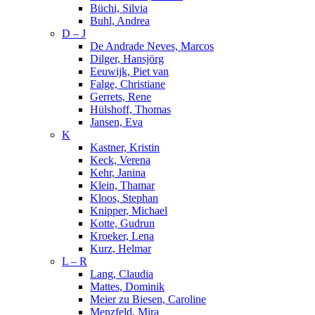
Büchi, Silvia
Buhl, Andrea
D – J
De Andrade Neves, Marcos
Dilger, Hansjörg
Eeuwijk, Piet van
Falge, Christiane
Gerrets, Rene
Hülshoff, Thomas
Jansen, Eva
K
Kastner, Kristin
Keck, Verena
Kehr, Janina
Klein, Thamar
Kloos, Stephan
Knipper, Michael
Kotte, Gudrun
Kroeker, Lena
Kurz, Helmar
L – R
Lang, Claudia
Mattes, Dominik
Meier zu Biesen, Caroline
Menzfeld, Mira