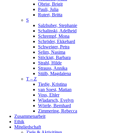
Obrist, Brigit
Pauli, Julia
Rutert, Britta
S
Salzhuber, Stephanie
Schalinski, Adelheid
Schrempf, Mona
Schröder, Ekkehard
Schweiger, Petra
Selim, Nasima
Stöckigt, Barbara
Strahl, Hilde
Strauss, Annika
Stülb, Magdalena
T – Z
Tiedje, Kristina
van Soest, Matian
Voss, Ehler
Wladarsch, Evelyn
Wörrle, Bernhard
Zimmering, Rebecca
Zusammenarbeit
Ethik
Mitgliedschaft
Ziele & Aktivitäten