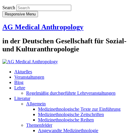
Search
Responsive Menu
AG Medical Anthropology
in der Deutschen Gesellschaft für Sozial-
und Kulturanthropologie
Aktuelles
Veranstaltungen
Blog
Lehre
Regelmäßig durchgeführte Lehrveranstaltungen
Literatur
Allgemein
Medizinethnologische Texte zur Einführung
Medizinethnologische Zeitschriften
Medizinethnologische Reihen
Themenfelder
Angewandte Medizinethnologie