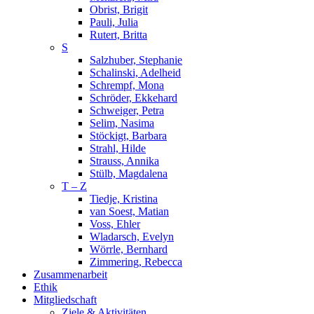
Obrist, Brigit
Pauli, Julia
Rutert, Britta
S
Salzhuber, Stephanie
Schalinski, Adelheid
Schrempf, Mona
Schröder, Ekkehard
Schweiger, Petra
Selim, Nasima
Stöckigt, Barbara
Strahl, Hilde
Strauss, Annika
Stülb, Magdalena
T – Z
Tiedje, Kristina
van Soest, Matian
Voss, Ehler
Wladarsch, Evelyn
Wörrle, Bernhard
Zimmering, Rebecca
Zusammenarbeit
Ethik
Mitgliedschaft
Ziele & Aktivitäten