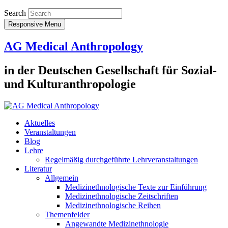
Search
Responsive Menu
AG Medical Anthropology
in der Deutschen Gesellschaft für Sozial-
und Kulturanthropologie
Aktuelles
Veranstaltungen
Blog
Lehre
Regelmäßig durchgeführte Lehrveranstaltungen
Literatur
Allgemein
Medizinethnologische Texte zur Einführung
Medizinethnologische Zeitschriften
Medizinethnologische Reihen
Themenfelder
Angewandte Medizinethnologie