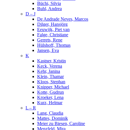
Büchi, Silvia
Buhl, Andrea
D – J
De Andrade Neves, Marcos
Dilger, Hansjörg
Eeuwijk, Piet van
Falge, Christiane
Gerrets, Rene
Hülshoff, Thomas
Jansen, Eva
K
Kastner, Kristin
Keck, Verena
Kehr, Janina
Klein, Thamar
Kloos, Stephan
Knipper, Michael
Kotte, Gudrun
Kroeker, Lena
Kurz, Helmar
L – R
Lang, Claudia
Mattes, Dominik
Meier zu Biesen, Caroline
Menzfeld, Mira