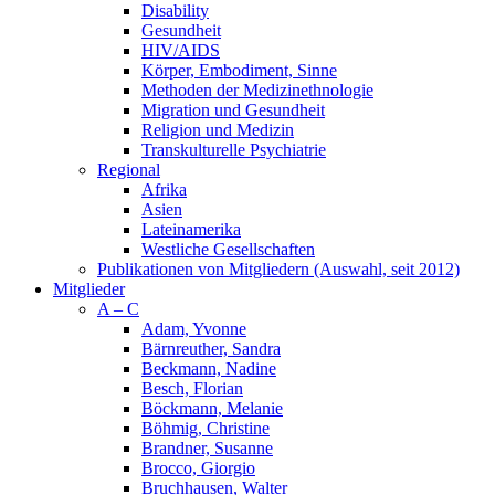
Disability
Gesundheit
HIV/AIDS
Körper, Embodiment, Sinne
Methoden der Medizinethnologie
Migration und Gesundheit
Religion und Medizin
Transkulturelle Psychiatrie
Regional
Afrika
Asien
Lateinamerika
Westliche Gesellschaften
Publikationen von Mitgliedern (Auswahl, seit 2012)
Mitglieder
A – C
Adam, Yvonne
Bärnreuther, Sandra
Beckmann, Nadine
Besch, Florian
Böckmann, Melanie
Böhmig, Christine
Brandner, Susanne
Brocco, Giorgio
Bruchhausen, Walter