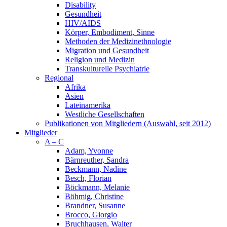
Disability
Gesundheit
HIV/AIDS
Körper, Embodiment, Sinne
Methoden der Medizinethnologie
Migration und Gesundheit
Religion und Medizin
Transkulturelle Psychiatrie
Regional
Afrika
Asien
Lateinamerika
Westliche Gesellschaften
Publikationen von Mitgliedern (Auswahl, seit 2012)
Mitglieder
A – C
Adam, Yvonne
Bärnreuther, Sandra
Beckmann, Nadine
Besch, Florian
Böckmann, Melanie
Böhmig, Christine
Brandner, Susanne
Brocco, Giorgio
Bruchhausen, Walter