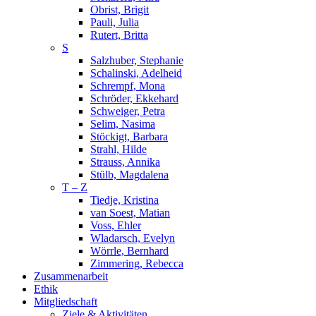
Obrist, Brigit
Pauli, Julia
Rutert, Britta
S
Salzhuber, Stephanie
Schalinski, Adelheid
Schrempf, Mona
Schröder, Ekkehard
Schweiger, Petra
Selim, Nasima
Stöckigt, Barbara
Strahl, Hilde
Strauss, Annika
Stülb, Magdalena
T – Z
Tiedje, Kristina
van Soest, Matian
Voss, Ehler
Wladarsch, Evelyn
Wörrle, Bernhard
Zimmering, Rebecca
Zusammenarbeit
Ethik
Mitgliedschaft
Ziele & Aktivitäten