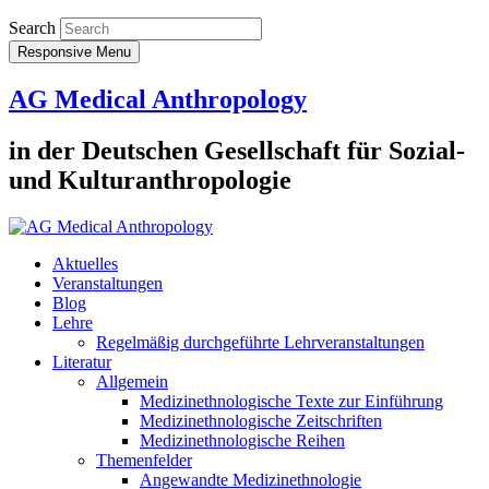
Search
Responsive Menu
AG Medical Anthropology
in der Deutschen Gesellschaft für Sozial-
und Kulturanthropologie
Aktuelles
Veranstaltungen
Blog
Lehre
Regelmäßig durchgeführte Lehrveranstaltungen
Literatur
Allgemein
Medizinethnologische Texte zur Einführung
Medizinethnologische Zeitschriften
Medizinethnologische Reihen
Themenfelder
Angewandte Medizinethnologie