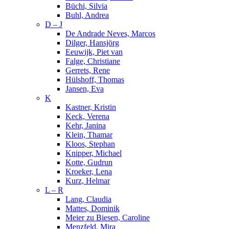
Büchi, Silvia
Buhl, Andrea
D – J
De Andrade Neves, Marcos
Dilger, Hansjörg
Eeuwijk, Piet van
Falge, Christiane
Gerrets, Rene
Hülshoff, Thomas
Jansen, Eva
K
Kastner, Kristin
Keck, Verena
Kehr, Janina
Klein, Thamar
Kloos, Stephan
Knipper, Michael
Kotte, Gudrun
Kroeker, Lena
Kurz, Helmar
L – R
Lang, Claudia
Mattes, Dominik
Meier zu Biesen, Caroline
Menzfeld, Mira