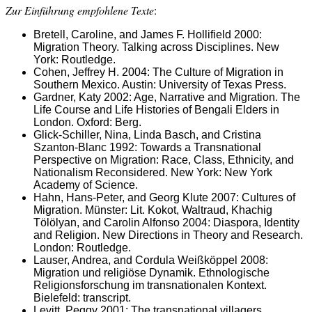
Zur Einführung empfohlene Texte
:
Bretell, Caroline, and James F. Hollifield 2000:
Migration Theory. Talking across Disciplines. New
York: Routledge.
Cohen, Jeffrey H. 2004: The Culture of Migration in
Southern Mexico. Austin: University of Texas Press.
Gardner, Katy 2002: Age, Narrative and Migration. The
Life Course and Life Histories of Bengali Elders in
London. Oxford: Berg.
Glick-Schiller, Nina, Linda Basch, and Cristina
Szanton-Blanc 1992: Towards a Transnational
Perspective on Migration: Race, Class, Ethnicity, and
Nationalism Reconsidered. New York: New York
Academy of Science.
Hahn, Hans-Peter, and Georg Klute 2007: Cultures of
Migration. Münster: Lit. Kokot, Waltraud, Khachig
Tölölyan, and Carolin Alfonso 2004: Diaspora, Identity
and Religion. New Directions in Theory and Research.
London: Routledge.
Lauser, Andrea, and Cordula Weißköppel 2008:
Migration und religiöse Dynamik. Ethnologische
Religionsforschung im transnationalen Kontext.
Bielefeld: transcript.
Levitt, Peggy 2001: The transnational villagers.